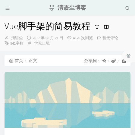
清语尘博客
Vue脚手架的简易教程
博
发
清语尘
2017 年 08 月 21 日
4120 次浏览
暂无评论
主：
布
分
541字数
学无止境
时
类：
间：
首页
正文
分享到：