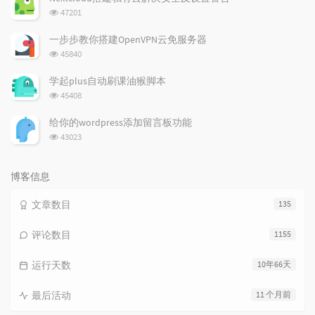
数:
浏
47201
览
次
一步步教你搭建OpenVPN云免服务器
数:
浏
45840
览
次
学起plus自动刷课油猴脚本
数:
浏
45408
览
次
给你的wordpress添加留言板功能
数:
浏
43023
览
次
数:
博客信息
文章数目
135
评论数目
1155
运行天数
10年66天
最后活动
11 个月前