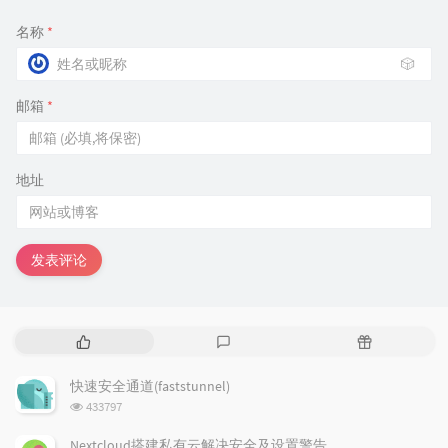
名称
*
🎲
邮箱
*
地址
发表评论
热
最
随
门
新
机
文
评
文
快速安全通道(faststunnel)
章
论
章
浏
433797
览
次
Nextcloud搭建私有云解决安全及设置警告