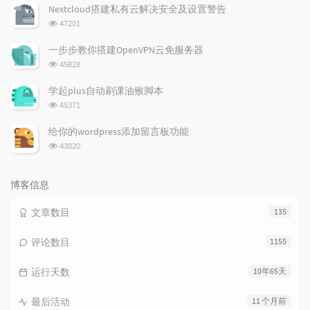
次
Nextcloud搭建私有云解决安全及设置警告
数:
浏
47201
览
次
一步步教你搭建OpenVPN云免服务器
数:
浏
45828
览
次
学起plus自动刷课油猴脚本
数:
浏
45371
览
次
给你的wordpress添加留言板功能
数:
浏
43020
览
次
数:
博客信息
文章数目
135
评论数目
1155
运行天数
10年65天
最后活动
11 个月前