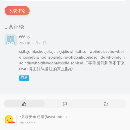
发表评论
1 条评论
666
2021 年 02 月 23 日
sjdlajdfhlashdajdksjalskjsjdiowhlkdhsdihwoihdoiasdhoiwhoi
dhosihdoiwhodhsoiahdoihwohdoaihdoihdsoihdoiwhoihdoih
aoihdiowhoidhiwodhiwosdkllsdhhsd 打字手感好到停不下来
OωO 博主源码备注的真是贴心
回复
热
最
随
门
新
机
文
评
文
快速安全通道(faststunnel)
章
论
章
浏
433745
览