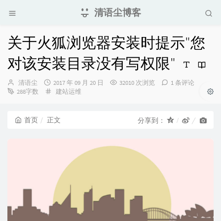
清语尘博客
关于火狐浏览器安装时提示"您
对该安装目录没有写权限"
博
发
清语尘
2017 年 09 月 20 日
32010 次浏览
1 条评论
主：
布
分
288字数
建站运维
时
类：
间：
首页
正文
分享到：