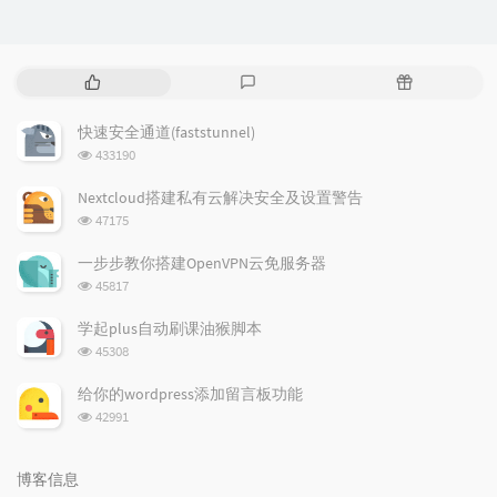
热
最
随
门
新
机
文
评
文
快速安全通道(faststunnel)
章
论
章
浏
433190
览
次
Nextcloud搭建私有云解决安全及设置警告
数:
浏
47175
览
次
一步步教你搭建OpenVPN云免服务器
数:
浏
45817
览
次
学起plus自动刷课油猴脚本
数:
浏
45308
览
次
给你的wordpress添加留言板功能
数:
浏
42991
览
次
数:
博客信息