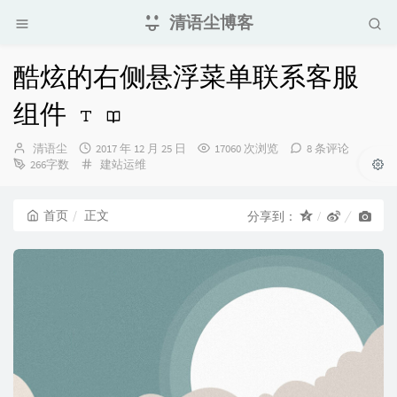
清语尘博客
酷炫的右侧悬浮菜单联系客服
组件
博
发
清语尘
2017 年 12 月 25 日
17060 次浏览
8 条评论
主：
布
分
266字数
建站运维
时
类：
间：
首页
正文
分享到：