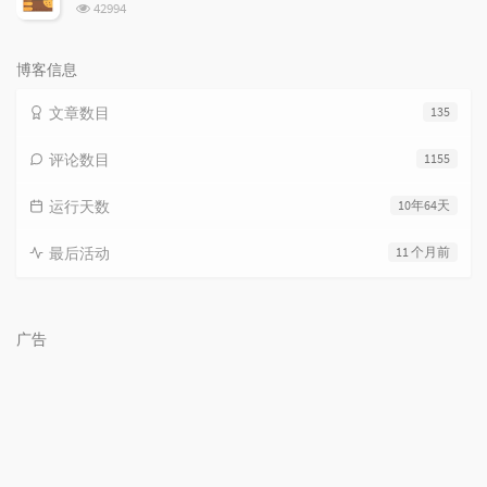
浏
42994
览
次
数:
博客信息
文章数目
135
评论数目
1155
运行天数
10年64天
最后活动
11 个月前
广告