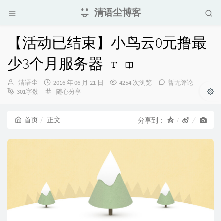
清语尘博客
【活动已结束】小鸟云0元撸最
少3个月服务器
博
发
清语尘
2016 年 06 月 21 日
4254 次浏览
暂无评论
主：
布
分
301字数
随心分享
时
类：
间：
首页
正文
分享到：