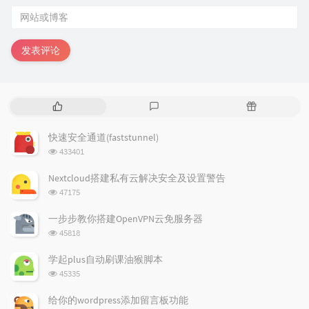
发表评论
热
最
随
门
新
机
文
评
文
快速安全通道(faststunnel)
章
论
章
浏
433401
览
次
Nextcloud搭建私有云解决安全及设置警告
数:
浏
47175
览
次
一步步教你搭建OpenVPN云免服务器
数:
浏
45818
览
次
学起plus自动刷课油猴脚本
数:
浏
45335
览
次
给你的wordpress添加留言板功能
数: