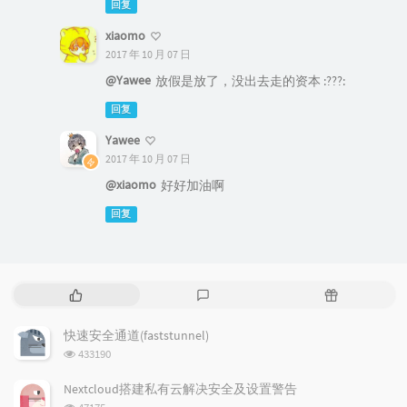
回复
xiaomo
2017 年 10 月 07 日
@Yawee
放假是放了，没出去走的资本 :???:
回复
Yawee
2017 年 10 月 07 日
@xiaomo
好好加油啊
回复
热
最
随
门
新
机
文
评
文
快速安全通道(faststunnel)
章
论
章
浏
433190
览
次
Nextcloud搭建私有云解决安全及设置警告
数:
浏