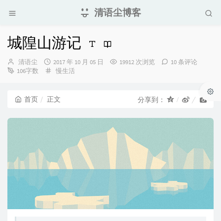
清语尘博客
城隍山游记
博
发
清语尘
2017 年 10 月 05 日
19912 次浏览
10 条评论
主：
布
分
106字数
慢生活
时
类：
间：
首页
正文
分享到：