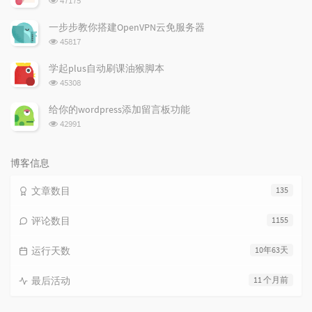
47175
览
次
一步步教你搭建OpenVPN云免服务器
数:
浏
45817
览
次
学起plus自动刷课油猴脚本
数:
浏
45308
览
次
给你的wordpress添加留言板功能
数:
浏
42991
览
次
数:
博客信息
文章数目
135
评论数目
1155
运行天数
10年63天
最后活动
11 个月前