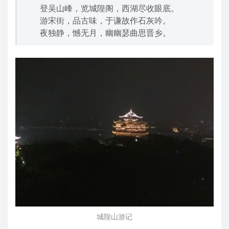
登吴山峰，览城隍阁，西湖尽收眼底。
游宋街，品古味，于谦故作石灰吟。
夜独静，憾无月，幽幽瑟曲思晋乡。
城隍山游记