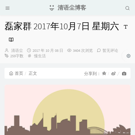
清语尘博客
磊家群 2017年10月7日 星期六
博
发
清语尘
2017 年 10 月 08 日
3404 次浏览
暂无评论
主：
布
分
259字数
慢生活
时
类：
间：
首页
正文
分享到：