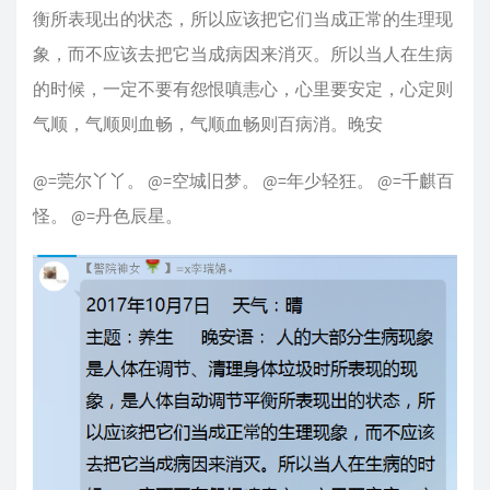
衡所表现出的状态，所以应该把它们当成正常的生理现
象，而不应该去把它当成病因来消灭。所以当人在生病
的时候，一定不要有怨恨嗔恚心，心里要安定，心定则
气顺，气顺则血畅，气顺血畅则百病消。晚安
@=莞尔丫丫。 @=空城旧梦。 @=年少轻狂。 @=千麒百
怪。 @=丹色辰星。