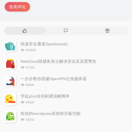
发表评论
热
最
随
门
新
机
文
评
文
快速安全通道(faststunnel)
章
论
章
浏
433850
览
次
Nextcloud搭建私有云解决安全及设置警告
数:
浏
47205
览
次
一步步教你搭建OpenVPN云免服务器
数:
浏
45846
览
次
学起plus自动刷课油猴脚本
数:
浏
45426
览
次
给你的wordpress添加留言板功能
数:
浏
43030
览
次