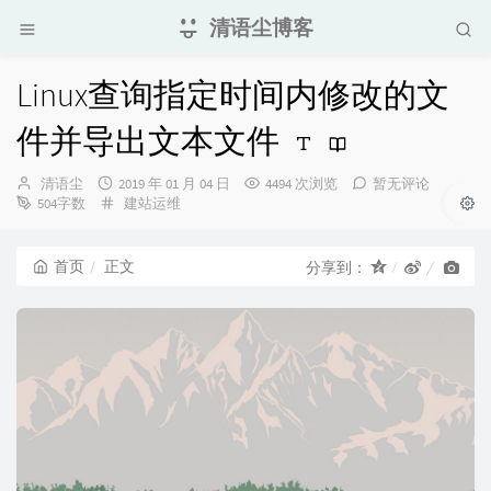
清语尘博客
Linux查询指定时间内修改的文
件并导出文本文件
博
发
清语尘
2019 年 01 月 04 日
4494 次浏览
暂无评论
主：
布
分
504字数
建站运维
时
类：
间：
首页
正文
分享到：