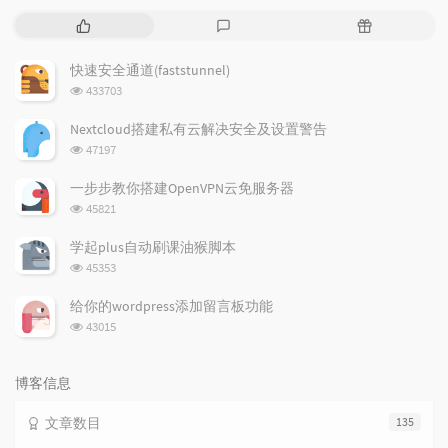
热
最
随
门
新
机
文
评
文
快速安全通道(faststunnel)
章
论
章
浏
433703
览
次
Nextcloud搭建私有云解决安全及设置警告
数:
浏
47197
览
次
一步步教你搭建OpenVPN云免服务器
数:
浏
45821
览
次
学起plus自动刷课油猴脚本
数:
浏
45353
览
次
给你的wordpress添加留言板功能
数:
浏
43015
览
次
数:
博客信息
文章数目
135