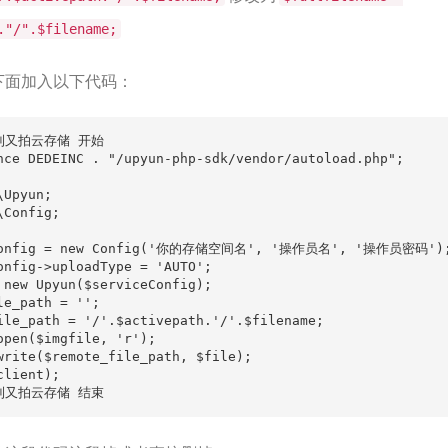
29
."/".$filename;
30
31
下面加入以下代码：
32
33
到又拍云存储 开始

nce DEDEINC . "/upyun-php-sdk/vendor/autoload.php";

34
35
Upyun;

Config;

Fil
36
Config = new Config('你的存储空间名', '操作员名', '操作员密码');
37
onfig->uploadType = 'AUTO';

 new Upyun($serviceConfig);

38
le_path = '';

39
ile_path = '/'.$activepath.'/'.$filename;

open($imgfile, 'r');

40
write($remote_file_path, $file);

lient);

41
到又拍云存储 结束
42
43