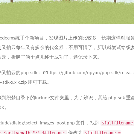
15
16
HO
17
18
edecms练手个新项目，发现图片上传的比较多，长期这样对服
19
的又拍云每年又有多余的代金券，不用可惜了，所以就尝试给织
20
拍云，折腾了俩个点儿终于成功了，遂记录下来。
21
22
拍云的php-sdk：
https://github.com/upyun/php-sdk/releas
23
sdk-x.x.x.zip 即可下载。
24
织梦目录下的include文件夹里，为了辨识，我给 php-sdk 
25
dk 。
26
27
ude\dialog\select_images_post.php 文件，找到
$fullfilename
28
修改为
r.$activepath."/".$filename;
$fullfilename =