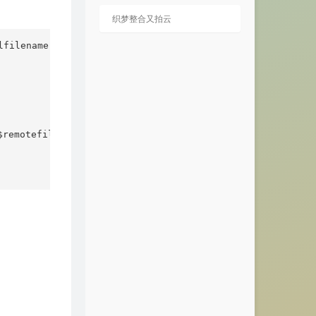
When He’s Gone
Sam Smith
织梦整合又拍云
晨间新闻
蔡健雅
lfilename 失败！");

缓缓
颜人中
沉溺（你让我的心不再结冰）
邹沛沛 / Pank
stay by your side
万古Eon / 蝶恋花
百里芭蕉百里花
双笙（陈元汐）
remotefile);

One Love
Blue
海阔天空
Beyond
Iknewyou
mixed matches
离人赋(你送的胭脂扣)
Mogoo蘑菇 / 云汐
FLIRTY
多荣 / 朴宰范
再见太难
利得汇
truth
mixed matches
。
果实
陈粒