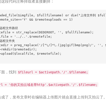
的这段代码注释掉或者直接删掉：
44
45
aded_file($imgfile, $fullfilename) or die("上传文件到 $ful
emote_site=='Y' && $remoteuploads == 1)

46
47
析远程文件路径

tefile = str_replace(DEDEROOT, '', $fullfilename);

48
lfile = '../..'.$remotefile;

建远程文件夹

49
tedir = preg_replace('/[^\/]*\.(jpg|gif|bmp|png)/', '', $
>rmkdir($remotedir);

50
>upload($localfile, $remotefile);

51
52
下面，找到
53
$fileurl = $activepath.'/'.$filename;
54
url = '你的又拍云域名带http'.$activepath.'/'.$filename;
55
56
告成了，发布文章时在编辑器上传图片就会直接上传到又拍云了
57