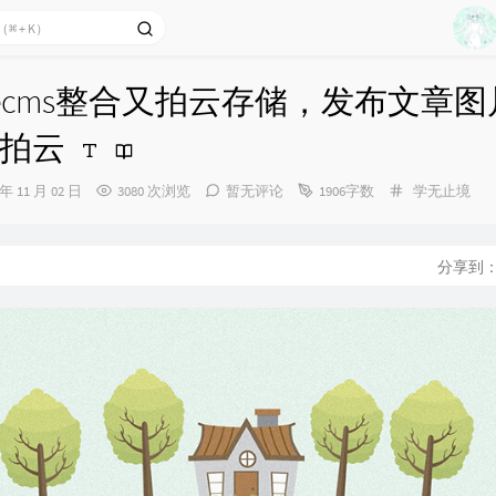
1
2
decms整合又拍云存储，发布文章
3
拍云
4
5
分
 年 11 月 02 日
3080 次浏览
暂无评论
1906字数
学无止境
类：
6
7
分享到
8
9
10
11
12
13
14