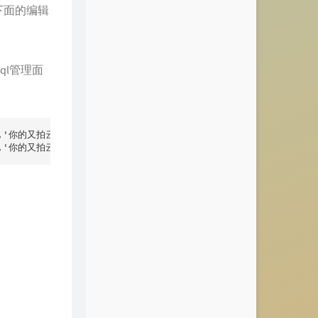
Julie.
Gallant
下面的编辑
回音(《天师钟馗》电视剧片尾曲)
周定纬
连烦恼也融入天空
ql管理面
壬唱片-MSR / F.L.O.A.T (白羽） / 张晶
只想念不联系
Gii-C
IT MIGHT BE LOVE
Stephen Sanchez
我要我们在一起
范晓萱
ds','你的又拍云域名带http/uploads');

那些花儿
范玮琪
ds','你的又拍云域名带http/uploads')
慢慢纪念
郭静
Only One
Alex Band
挂机（厌倦了吵架厌倦了迷人的谎
）
Lefty
若想念停止
王巨星
Notion
The Rare Occasions
Two to Tango 交缠舞步
三Z-STUDIO / HOYO-MiX
远走高飞
金志文
雨夜钢琴
阿梨粤 / YinTianXiang