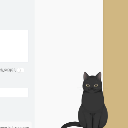
不要杀死我的爱 / zhaiiovo
置顶 Pinned
邹沛沛
伦敦雨季
TC
Be My Lover
zoolor
呼吸
林忆莲
心服口服
陈慧琳
快乐崇拜
潘玮柏 / 张韶涵
我还在想你
JuggShots贾格
七秒短暂头痛
ICE杨长青
私密评论
Bang Bang Bang - Silly Funk
Zachz Winner
Camera
Charli xcx
陪着我的时候想着她
郭静
风催雨(电音版)
DJ Konatal
Dats Me
奔BENZO / Top Barry /
0
四季
LilJee小吉 / 普阿山
DEcompany
heme by handsome