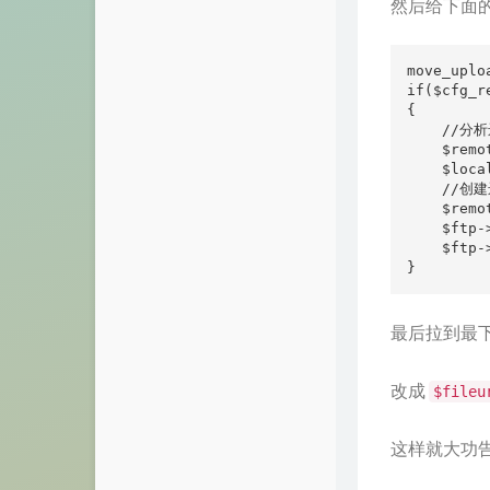
然后给下面
move_uplo
if($cfg_r
{

    //分
    $remo
    $loca
    //创
    $remo
    $ftp-
    $ftp-
}
最后拉到最
改成
$file
这样就大功