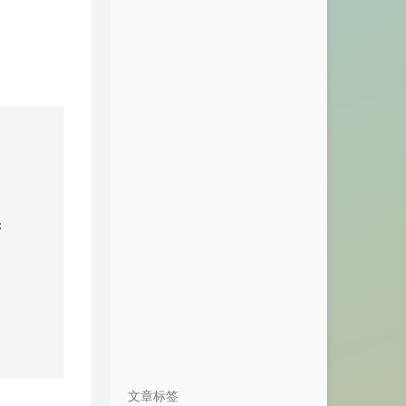
不挽留我一下吗
u
远距离
梁咏琪
Love Turned to Silent Pain
HeartShelter
来年见
在虚无中永存
Hurricane
milet
Love Me
JMSN
Somewhere I Belong - Unshatter
m Soundtrack (Live in São Paulo)
反正
老番茄


Linkin Park
问爱
Yamy郭颖
原点
孙燕姿 / 蔡健雅
我们的纪念
李雅微
CONTEMPT
MerrinZephyr / Vex
笔记
周笔畅
Sea Mistt Beat
Jasr / Master666
文章标签
汹涌
林知微