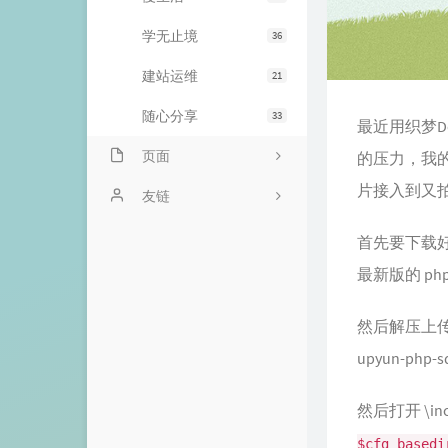
学无止境
36
建站运维
21
随心分享
33
最近用织梦D
页面
的压力，我
片接入到又
我的动态
友链
我的项目
SEO外链
首先要下载好又
最新版的 php-
文章归档
小狐狸博客
雁过留声
陌上花
然后解压上传到
关于博主
芭芭雅嘎の微博
upyun-php-s
友情链接
恶魔菌の记事簿
然后打开 \incl
飞翔勿扰
$cfg_basedi