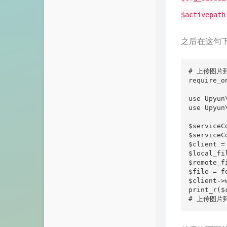
文鱼博客
$activepath
博客大全
之后在这句
搬瓦工
# 上传图片
河南SEO
require_o
黑白配
use Upyun\
use Upyun\
滴滴友链
$service
yar2001
$serviceC
$client =
$local_fi
站长资讯
$remote_f
$file = f
系统下载
$client->
print_r($c
# 上传图片