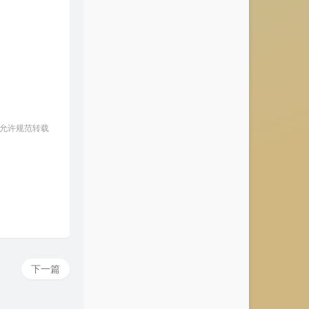
豹子号
冠军
冻结
林俊杰
模特
李荣浩
大眠
王心凌
Keep Moving
80KIDZ / 向井太一
你总用泪换怜悯
神总是忧郁的
 允许规范转载
Prelude
Andria Rose
кровь течет по лицу
metaego
爱你是我的秘密
庄淇玟(29#)
Заберу
Ivan Valeev
Push The Feeling On
Cosko / rudo made it
I'm done
Vincentz
下一篇
Copines
Aya Nakamura
我们就走到这吧૮ ˃̵ ֊ ˂̵ ა