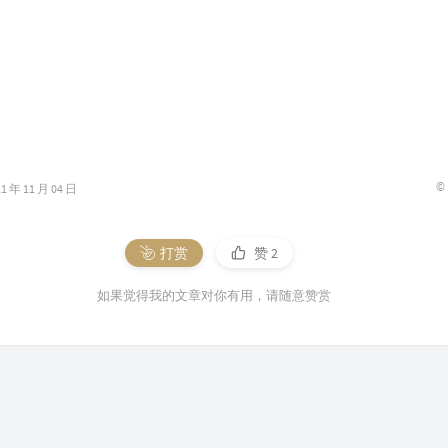
73
74
75
76
77
78
©
年 11 月 04 日
79
80
打赏
赞
2
81
如果觉得我的文章对你有用，请随意赞赏
82
83
84
85
86