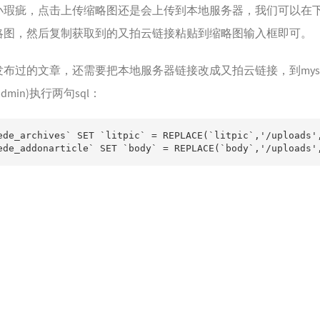
58
小瑕疵，点击上传缩略图还是会上传到本地服务器，我们可以在
59
略图，然后复制获取到的又拍云链接粘贴到缩略图输入框即可。
60
布过的文章，还需要把本地服务器链接改成又拍云链接，到mys
塞
61
admin)执行两句sql：
62
63
ede_archives` SET `litpic` = REPLACE(`litpic`,'/uploa
64
dede_addonarticle` SET `body` = REPLACE(`body`,'/uploa
65
66
67
话
68
69
70
71
72