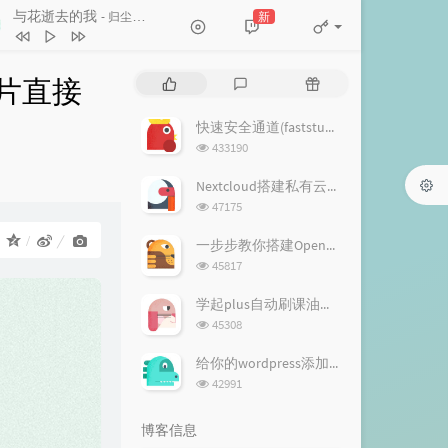
与花逝去的我
新
- 归尘回梦
我不难过
孙燕姿
与花逝去的我
归尘回梦
图片直接
热
最
随
MAGICO(Slap House)
GTR7
门
新
机
文
评
文
快速安全通道(faststunnel)
Star (反方向的钟)
XMASwu(吴骜)
章
论
章
浏
433190
刻在我心底的名字
卢广仲
览
次
Nextcloud搭建私有云解决安全及设置警告
无赖
h3R3
数:
浏
47175
BomBom BaR
MvTel
览
次
：
一步步教你搭建OpenVPN云免服务器
Mimosa 2000
数:
浏
45817
Furaçao 2000 / Nyasia
览
狗狗
李大奔BENZO
次
学起plus自动刷课油猴脚本
感官过载
残像音阶 / M3mo
数:
浏
45308
览
The Gentlemen(绅士们) (Live)
次
给你的wordpress添加留言板功能
弹壳Danko / Vinz-T
数:
OXY
Keyveatz
浏
42991
览
忘记了也没关系
DOUDOU
次
博客信息
数:
Santiago
汤颖