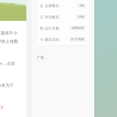
Ain't That Fresh
MerrinZephyr
文章数目
135
AGUDO MAGKLCO (GHETTO
评论数目
1155
USE)
FinalSay
忘不掉的你
h3R3
运行天数
10年63天
九张机
叶炫清
务器有不小
嫉妒
陈绮贞
最后活动
11 个月前
梦的上传图
野草 (致老狗)
曾舜晞
如果你也刚好抬头看树
孙天宇
广告
Sea Mist
漂移的人（Drifting Man）
es
，点击
SWEAT
KISS OF LIFE
Dehors
JORDANN
重命名为了
Runaway Baby
Bruno Mars
没有什么不可以 (Brave)
银河快递
东京不太热
封茗囧菌
 =
Apologize
OneRepublic