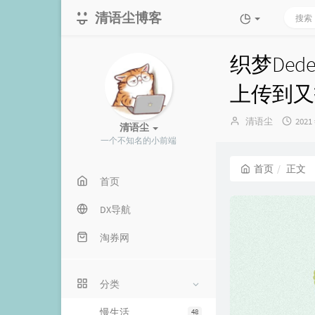
清语尘博客
织梦De
上传到又
博
发
清语尘
2021
清语尘
主：
布
一个不知名的小前端
时
间：
首页
正文
首页
DX导航
淘券网
分类
慢生活
48