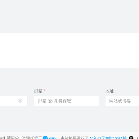
87
88
？
89
90
91
92
93
94
95
邮箱
*
地址
96
97
🎲
98
99
李大
10
IN
rved.
清语尘博客
All Rights Reserved.
资源托管于
· 本站勉强运行了
10年63天20时10分3秒
T