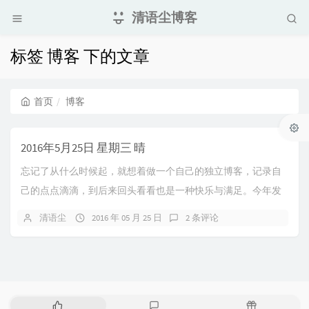
清语尘博客
标签 博客 下的文章
首页
博客
2016年5月25日 星期三 晴
忘记了从什么时候起，就想着做一个自己的独立博客，记录自
己的点点滴滴，到后来回头看看也是一种快乐与满足。今年发
生了很多事情，令自己神恍惚然，多谢几位好朋友的...
清语尘
2016 年 05 月 25 日
2 条评论
热
最
随