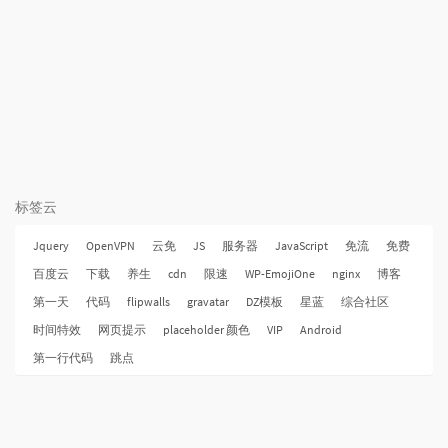
标签云
Jquery
OpenVPN
云免
JS
服务器
JavaScript
免流
免费
百度云
下载
养生
cdn
限速
WP-EmojiOne
nginx
博客
第一天
代码
flipwalls
gravatar
DZ模板
星蓝
综合社区
时间特效
网页提示
placeholder 颜色
VIP
Android
第一行代码
跳点