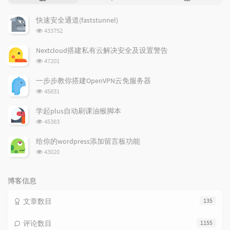
门
新
机
文
评
文
快速安全通道(faststunnel)
章
论
章
浏
433752
览
次
Nextcloud搭建私有云解决安全及设置警告
数:
浏
47201
览
次
一步步教你搭建OpenVPN云免服务器
数:
浏
45831
览
次
学起plus自动刷课油猴脚本
数:
浏
45383
览
次
给你的wordpress添加留言板功能
数:
浏
43020
览
次
数:
博客信息
文章数目
135
评论数目
1155