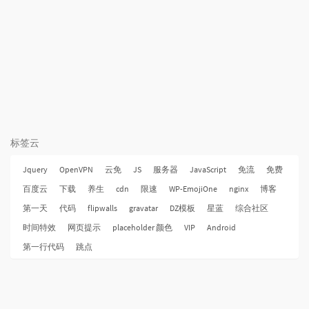
标签云
Jquery
OpenVPN
云免
JS
服务器
JavaScript
免流
免费
百度云
下载
养生
cdn
限速
WP-EmojiOne
nginx
博客
第一天
代码
flipwalls
gravatar
DZ模板
星蓝
综合社区
时间特效
网页提示
placeholder 颜色
VIP
Android
第一行代码
跳点