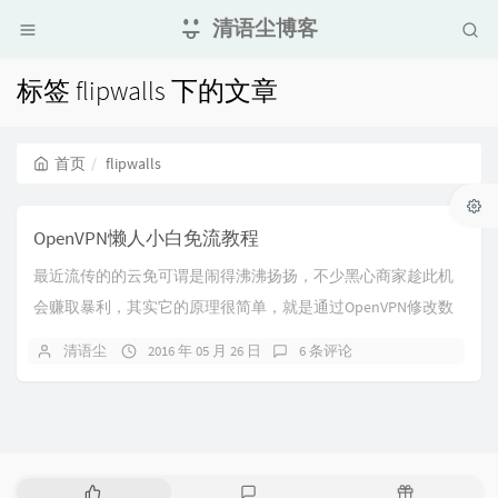
清语尘博客
标签 flipwalls 下的文章
首页
flipwalls
OpenVPN懒人小白免流教程
最近流传的的云免可谓是闹得沸沸扬扬，不少黑心商家趁此机
会赚取暴利，其实它的原理很简单，就是通过OpenVPN修改数
据host发送给服务器，当host修改为...
清语尘
2016 年 05 月 26 日
6 条评论
热
最
随