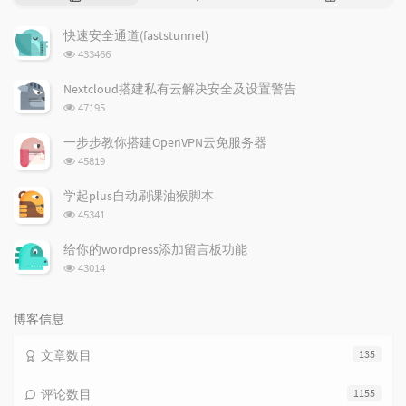
门
新
机
文
评
文
快速安全通道(faststunnel)
章
论
章
浏
433466
览
次
Nextcloud搭建私有云解决安全及设置警告
数:
浏
47195
览
次
一步步教你搭建OpenVPN云免服务器
数:
浏
45819
览
次
学起plus自动刷课油猴脚本
数:
浏
45341
览
次
给你的wordpress添加留言板功能
数:
浏
43014
览
次
数:
博客信息
文章数目
135
评论数目
1155