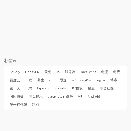
标签云
Jquery
OpenVPN
云免
JS
服务器
JavaScript
免流
免费
百度云
下载
养生
cdn
限速
WP-EmojiOne
nginx
博客
第一天
代码
flipwalls
gravatar
DZ模板
星蓝
综合社区
时间特效
网页提示
placeholder 颜色
VIP
Android
第一行代码
跳点