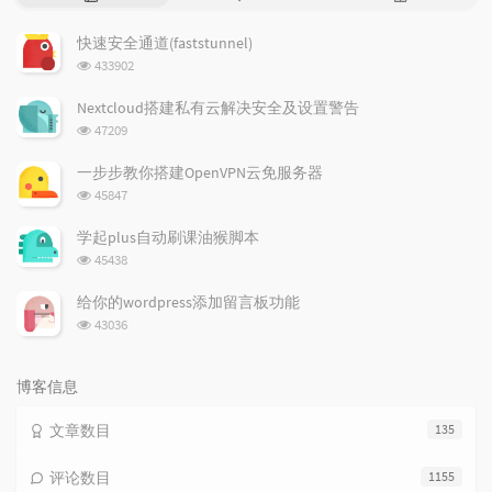
门
新
机
文
评
文
快速安全通道(faststunnel)
章
论
章
浏
433902
览
次
Nextcloud搭建私有云解决安全及设置警告
数:
浏
47209
览
次
一步步教你搭建OpenVPN云免服务器
数:
浏
45847
览
次
学起plus自动刷课油猴脚本
数:
浏
45438
览
次
给你的wordpress添加留言板功能
数:
浏
43036
览
次
数:
博客信息
文章数目
135
评论数目
1155