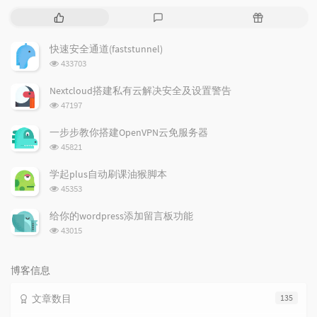
热
最
随
门
新
机
文
评
文
快速安全通道(faststunnel)
章
论
章
浏
433703
览
次
Nextcloud搭建私有云解决安全及设置警告
数:
浏
47197
览
次
一步步教你搭建OpenVPN云免服务器
数:
浏
45821
览
次
学起plus自动刷课油猴脚本
数:
浏
45353
览
次
给你的wordpress添加留言板功能
数:
浏
43015
览
次
数:
博客信息
文章数目
135