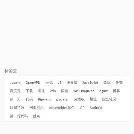
标签云
Jquery
OpenVPN
云免
JS
服务器
JavaScript
免流
免费
百度云
下载
养生
cdn
限速
WP-EmojiOne
nginx
博客
第一天
代码
flipwalls
gravatar
DZ模板
星蓝
综合社区
时间特效
网页提示
placeholder 颜色
VIP
Android
第一行代码
跳点