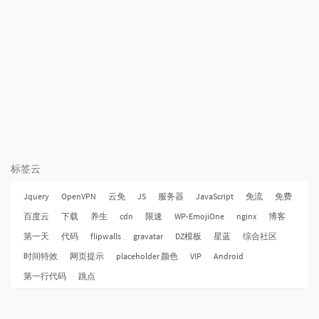
标签云
Jquery
OpenVPN
云免
JS
服务器
JavaScript
免流
免费
百度云
下载
养生
cdn
限速
WP-EmojiOne
nginx
博客
第一天
代码
flipwalls
gravatar
DZ模板
星蓝
综合社区
时间特效
网页提示
placeholder 颜色
VIP
Android
第一行代码
跳点