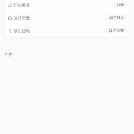
评论数目
1155
运行天数
10年66天
最后活动
11 个月前
广告