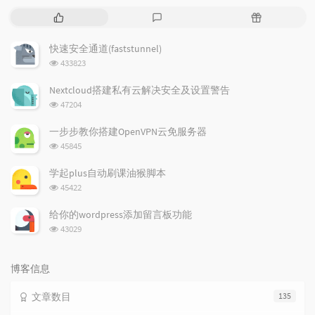
热
最
随
门
新
机
文
评
文
快速安全通道(faststunnel)
章
论
章
浏
433823
览
次
Nextcloud搭建私有云解决安全及设置警告
数:
浏
47204
览
次
一步步教你搭建OpenVPN云免服务器
数:
浏
45845
览
次
学起plus自动刷课油猴脚本
数:
浏
45422
览
次
给你的wordpress添加留言板功能
数:
浏
43029
览
次
数:
博客信息
文章数目
135