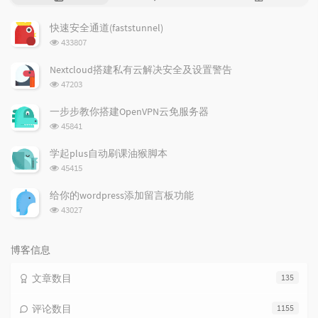
门
新
机
文
评
文
快速安全通道(faststunnel)
章
论
章
浏
433807
览
次
Nextcloud搭建私有云解决安全及设置警告
数:
浏
47203
览
次
一步步教你搭建OpenVPN云免服务器
数:
浏
45841
览
次
学起plus自动刷课油猴脚本
数:
浏
45415
览
次
给你的wordpress添加留言板功能
数:
浏
43027
览
次
数:
博客信息
文章数目
135
评论数目
1155