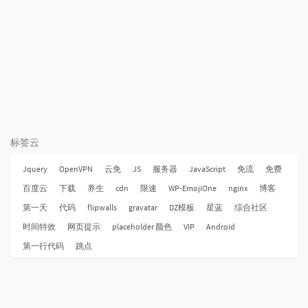
标签云
Jquery
OpenVPN
云免
JS
服务器
JavaScript
免流
免费
百度云
下载
养生
cdn
限速
WP-EmojiOne
nginx
博客
第一天
代码
flipwalls
gravatar
DZ模板
星蓝
综合社区
时间特效
网页提示
placeholder 颜色
VIP
Android
第一行代码
跳点