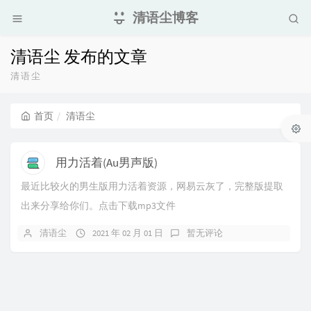
清语尘博客
清语尘 发布的文章
清语尘
首页
清语尘
用力活着(Au男声版)
最近比较火的男生版用力活着资源，网易云灰了，完整版提取
出来分享给你们。点击下载mp3文件
清语尘
2021 年 02 月 01 日
暂无评论