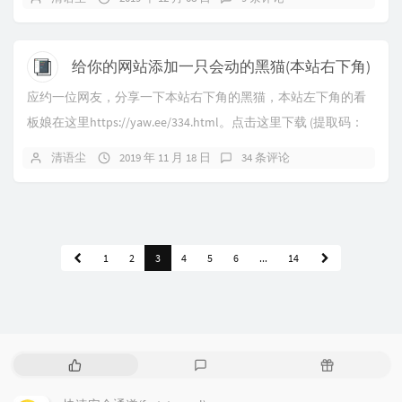
给你的网站添加一只会动的黑猫(本站右下角)
应约一位网友，分享一下本站右下角的黑猫，本站左下角的看
板娘在这里https://yaw.ee/334.html。点击这里下载 (提取码：
2333)
清语尘
2019 年 11 月 18 日
34 条评论
1
2
3
4
5
6
...
14
热
最
随
门
新
机
文
评
文