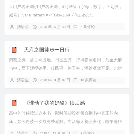
1. 用户名正则//用户名正则，4到16位（字母，数字，下划线，
减号） var uPattern = /^[a-zA-Z0-9_-]{4,16}$/; /...
清语尘
2020 年 04 月 30 日
3 条评论
天府之国徒步一日行
归程之缘，赴古蜀胜地。日徒五万，行得春熙名街，后至天府
当中，西下观得锦里。传民谣一路玉林，酒馆凛然可见。此时
暮色三分，灯火伴身而去。
清语尘
2020 年 01 月 07 日
10 条评论
《谁动了我的奶酪》读后感
高中的时候读过这本书，那时候却没有领会到书中真正的内
涵，如今再读一次颇有些感触。生活每天都会变化，哪怕是很
微不足道的与你无关的变化，也总有一天会关系到你，...
清语尘
2019 年 12 月 08 日
9 条评论