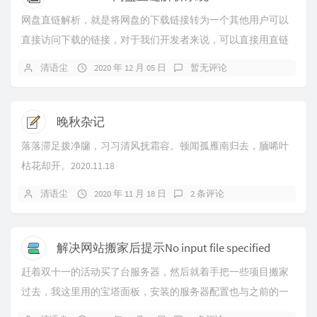
网盘直链解析，就是将网盘的下载链接转为一个其他用户可以
直接访问下载的链接，对于我们开发者来说，可以直接用直链
在项目中引用一些静态文件，达成节约成本的目的。...
清语尘
2020 年 12 月 05 日
暂无评论
晚秋杂记
落落滞足拨净牖，习习清风抚霜容。顿闻孤雁南归去，腼唏叶
枯花却开。2020.11.18
清语尘
2020 年 11 月 18 日
2 条评论
解决网站搬家后提示No input file specified
赶着双十一的活动买了台服务器，然后就着手把一些项目搬家
过去，我这里用的宝塔面板，安装的服务器配置也与之前的一
样，然后一切妥当解析过域名后访问却提示 No ...