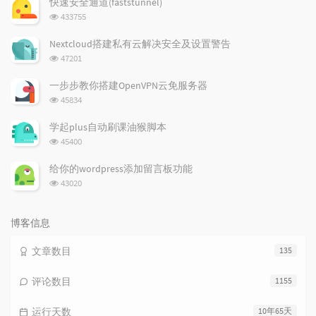
快速安全通道(faststunnel)
章
论
章
浏
433755
览
次
Nextcloud搭建私有云解决安全及设置警告
数:
浏
47201
览
次
一步步教你搭建OpenVPN云免服务器
数:
浏
45834
览
次
学起plus自动刷课油猴脚本
数:
浏
45400
览
次
给你的wordpress添加留言板功能
数:
浏
43020
览
次
数:
博客信息
文章数目
135
评论数目
1155
运行天数
10年65天