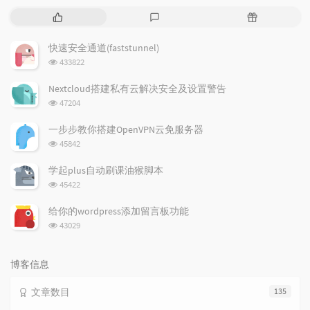
热
最
随
门
新
机
文
评
文
快速安全通道(faststunnel)
章
论
章
浏
433822
览
次
Nextcloud搭建私有云解决安全及设置警告
数:
浏
47204
览
次
一步步教你搭建OpenVPN云免服务器
数:
浏
45842
览
次
学起plus自动刷课油猴脚本
数:
浏
45422
览
次
给你的wordpress添加留言板功能
数:
浏
43029
览
次
数:
博客信息
文章数目
135