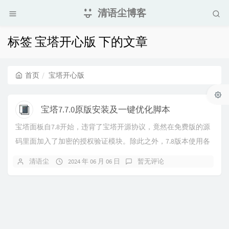
清语尘博客
标签 宝塔开心版 下的文章
首页
宝塔开心版
宝塔7.7.0原版安装及一键优化脚本
宝塔面板自7.8开始，违背了宝塔开源协议，竟然在免费版的源
码里面加入了加密的授权验证模块。除此之外，7.8版本使用各
种方法均无法绕过面板强制绑定账号，如果...
清语尘
2024 年 06 月 06 日
暂无评论