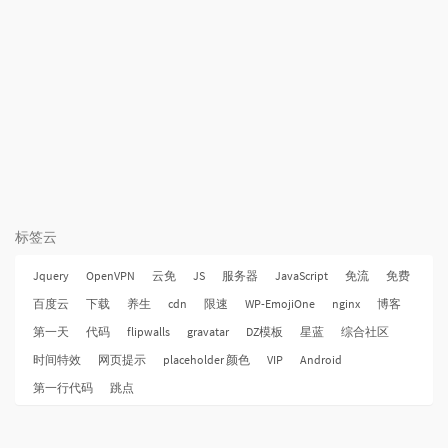
标签云
Jquery
OpenVPN
云免
JS
服务器
JavaScript
免流
免费
百度云
下载
养生
cdn
限速
WP-EmojiOne
nginx
博客
第一天
代码
flipwalls
gravatar
DZ模板
星蓝
综合社区
时间特效
网页提示
placeholder 颜色
VIP
Android
第一行代码
跳点