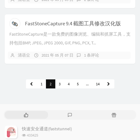
FastStoneCapture 9.4 截图工具修改汉化版
FastStoneCapture是一款免费的图像浏览、编辑和抓屏工具，支
持包括BMP, JPEG, JPEG 2000, GIF, PNG, PCX, T...
清语尘
2021 年 05 月 07 日
1 条评论
1
2
3
4
5
...
14
热
最
随
门
新
机
文
评
文
快速安全通道(faststunnel)
章
论
章
浏
433425
览