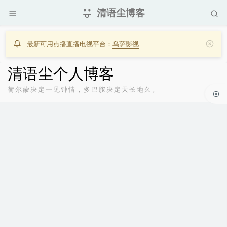
清语尘博客
最新可用点播直播电视平台：
乌萨影视
清语尘个人博客
荷尔蒙决定一见钟情，多巴胺决定天长地久。