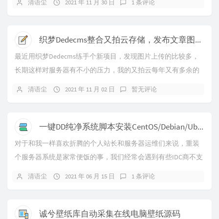
清语尘
2021 年 11 月 30 日
1 条评论
织梦Dedecms整合又拍云存储，发布文章图片直接上传到又拍云
最近用织梦Dedecms练手个新项目，发现图片上传的比较多，
长期这样对服务器有不小的压力，我的又拍云每年又有多余的
代金券，不用可惜了，所以就尝试给织梦的上...
清语尘
2021 年 11 月 02 日
暂无评论
一键DD纯净系统脚本安装CentOS/Debian/Ubuntu
对于和我一样喜欢折腾的个人站长和服务器运维们来说，重装
个服务器系统是家常便饭的事，我们经常会遇到有些IDC商不支
持安装我们想要的Linux系统，或者不是很...
清语尘
2021 年 06 月 15 日
1 条评论
诚兮壁纸库自动采集在线电脑壁纸源码