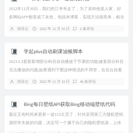
2022年11月30日，我们的江爷爷走了，为了哀悼他老人家，好
多网站APP都变成了灰色，包括本博客，实现方法很简单，相当
于加个灰色滤镜，废话不说直接上码：...
清语尘
2022 年 12 月 02 日
2 条评论
学起plus自动刷课油猴脚本
2023.5.3更新新增部分科目自动播放下节课的功能;修复部分科目
无法播放的问题;如果遇到下图这种情况的不用管，在后台挂着
就好，亲测一样会计时的！2023...
清语尘
2022 年 11 月 19 日
46 条评论
Bing每日壁纸API获取Bing移动端壁纸代码
最近又有时间来更新一波123主页了，针对采用第三方随机壁纸
源经常失效的问题，决定写一个属于自己的随机壁纸源，上传
的壁纸全部保存在自己的云存储空间，并采用国...