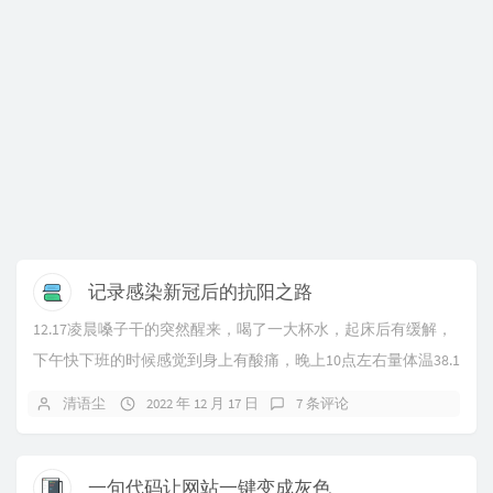
记录感染新冠后的抗阳之路
12.17凌晨嗓子干的突然醒来，喝了一大杯水，起床后有缓解，
下午快下班的时候感觉到身上有酸痛，晚上10点左右量体温38.1
度，买不到抗原检测试剂，结合网上...
清语尘
2022 年 12 月 17 日
7 条评论
一句代码让网站一键变成灰色