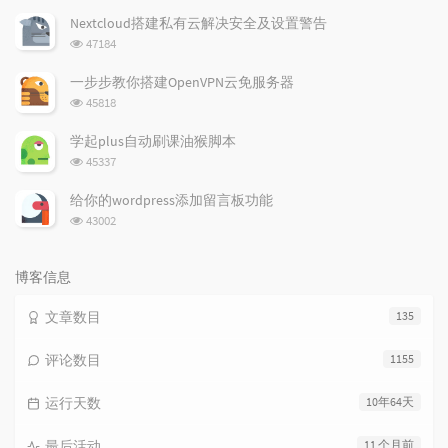
次
Nextcloud搭建私有云解决安全及设置警告
数:
浏
47184
览
次
一步步教你搭建OpenVPN云免服务器
数:
浏
45818
览
次
学起plus自动刷课油猴脚本
数:
浏
45337
览
次
给你的wordpress添加留言板功能
数:
浏
43002
览
次
数:
博客信息
文章数目
135
评论数目
1155
运行天数
10年64天
最后活动
11 个月前